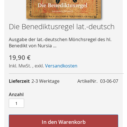
Skip
Die Benediktusregel lat.-deutsch
to
the
Ausgabe der lat.-deutschen Mönchsregel des hl.
beginning
Benedikt von Nursia ...
of
the
19,90 €
images
Inkl. MwSt.
,
exkl.
Versandkosten
gallery
Lieferzeit
2-3 Werktage
ArtikelNr.
03-06-07
Anzahl
In den Warenkorb