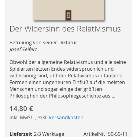
Skip
Der Widersinn des Relativismus
to
the
Befreiung von seiner Diktatur
beginning
Josef Seifert
of
the
Obwohl der allgemeine Relativismus und alle seine
images
Spielarten letzten Endes widersprüchlich und
gallery
widersinnig sind, übt der Relativismus in tausend
Formen einen ungeheuren Einfluß auf die meisten
Menschen und sogar einige der größten
Philosophen der Philosophiegeschichte aus ...
14,80 €
Inkl. MwSt.
,
exkl.
Versandkosten
Lieferzeit
2-3 Werktage
ArtikelNr.
50-50-11