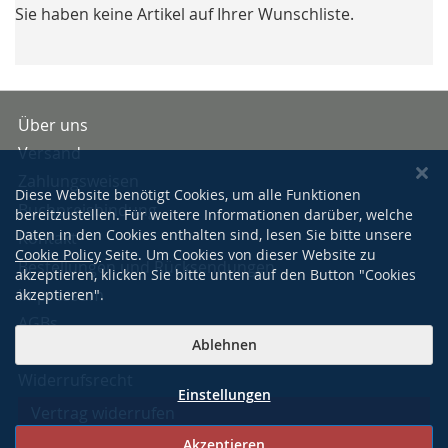
Sie haben keine Artikel auf Ihrer Wunschliste.
Über uns
Versand
Zahlungsweisen
Diese Website benötigt Cookies, um alle Funktionen
Buchpreisbindung
bereitzustellen. Für weitere Informationen darüber, welche
Daten in den Cookies enthalten sind, lesen Sie bitte unsere
Kontakt
Cookie Policy
Seite. Um Cookies von dieser Website zu
Bestellungen und Rücksendungen
akzeptieren, klicken Sie bitte unten auf den Button "Cookies
Impressum
akzeptieren".
AGBs
Ablehnen
Datenschutzerklärung
Widerrufsrecht
Einstellungen
Vertrag widerrufen
Akzeptieren