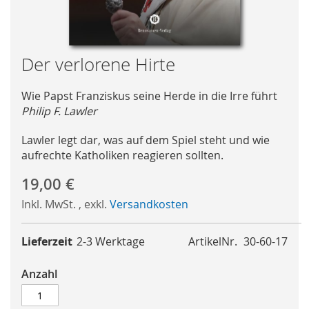
Skip
Der verlorene Hirte
to
the
Wie Papst Franziskus seine Herde in die Irre führt
beginning
Philip F. Lawler
of
the
Lawler legt dar, was auf dem Spiel steht und wie
images
aufrechte Katholiken reagieren sollten.
gallery
19,00 €
Inkl. MwSt.
,
exkl.
Versandkosten
Lieferzeit
2-3 Werktage
ArtikelNr.
30-60-17
Anzahl