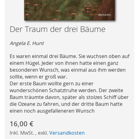
Skip
Der Traum der drei Bäume
to
the
Angela E. Hunt
beginning
of
Es waren einmal drei Bäume. Sie wuchsen oben auf
the
einem Hügel. Jeder von ihnen hatte einen ganz
images
besonderen Wunsch, was einmal aus ihm werden
gallery
sollte, wenn er groß war.
Der erste Baum wollte gern zu einer
wunderschönen Schatztruhe werden. Der zweite
Baum träumte davon, später als stolzes Schiff über
die Ozeane zu fahren, und der dritte Baum hatte
einen noch ausgefalleneren Wunsch
16,00 €
Inkl. MwSt.
,
exkl.
Versandkosten