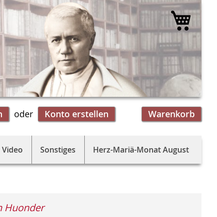
Mein 
n
Konto erstellen
Warenkorb
 Video
Sonstiges
Herz-Mariä-Monat August
n Huonder