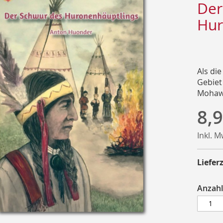
Der
Hur
Als di
Gebiet
Mohawks
8,9
Inkl. 
Lieferz
Anzahl