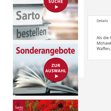
to
the
beginning
Details
of
the
images
Als die
gallery
Mohawks
Waffen,