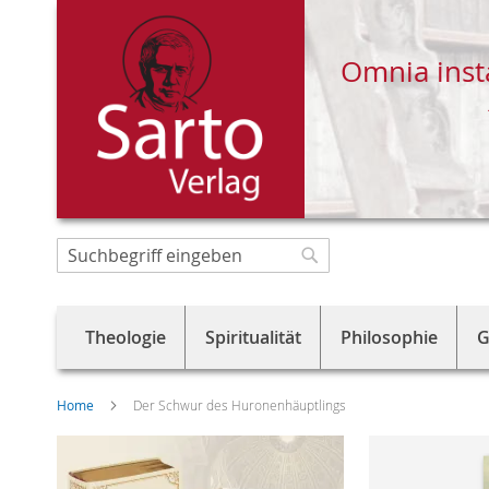
Omnia inst
Direkt
zum
Suche
Suche
Inhalt
Theologie
Spiritualität
Philosophie
G
Home
Der Schwur des Huronenhäuptlings
Skip
to