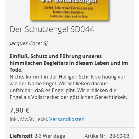
Skip
Der Schutzengel SD044
to
the
Jacques Coret SJ
beginning
of
Einfluß, Schutz und Führung unseres
the
himmlischen Begleiters in diesem Leben und im
images
Tode
.
gallery
Nichts kommt in der Heiligen Schrift so häufig vor
wie der Name Engel. Wir schließen daraus
unfehlbar, daß es Engel gibt. Wir erblicken die
Engel als Vollstrecker der göttlichen Gerechtigkeit.
7,90 €
Inkl. MwSt.
,
exkl.
Versandkosten
Lieferzeit
2-3 Werktage
ArtikelNr.
20-50-03