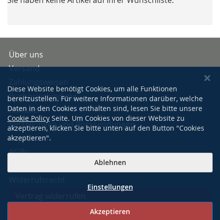
Über uns
Versand
Zahlungsweisen
Diese Website benötigt Cookies, um alle Funktionen
Buchpreisbindung
bereitzustellen. Für weitere Informationen darüber, welche
Daten in den Cookies enthalten sind, lesen Sie bitte unsere
Kontakt
Cookie Policy
Seite. Um Cookies von dieser Website zu
Bestellungen und Rücksendungen
akzeptieren, klicken Sie bitte unten auf den Button "Cookies
Impressum
akzeptieren".
AGBs
Ablehnen
Datenschutzerklärung
Widerrufsrecht
Einstellungen
Vertrag widerrufen
Akzeptieren