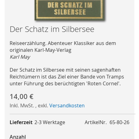
Skip
Der Schatz im Silbersee
to
the
Reiseerzählung. Abenteuer Klassiker aus dem
beginning
originalen Karl-May-Verlag
of
Karl May
the
images
Der Schatz im Silbersee mit seinen sagenhaften
gallery
Reichtümern ist das Ziel einer Bande von Tramps
unter Führung des berüchtigten 'Roten Cornel'.
14,00 €
Inkl. MwSt.
,
exkl.
Versandkosten
Lieferzeit
2-3 Werktage
ArtikelNr.
65-80-26
Anzahl