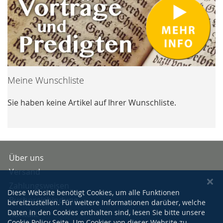
Meine Wunschliste
Sie haben keine Artikel auf Ihrer Wunschliste.
Über uns
Versand
Zahlungsweisen
Diese Website benötigt Cookies, um alle Funktionen
Buchpreisbindung
bereitzustellen. Für weitere Informationen darüber, welche
Daten in den Cookies enthalten sind, lesen Sie bitte unsere
Kontakt
Cookie Policy
Seite. Um Cookies von dieser Website zu