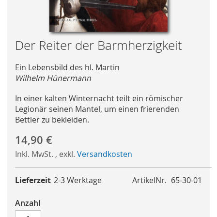
Skip
Der Reiter der Barmherzigkeit
to
the
Ein Lebensbild des hl. Martin
beginning
Wilhelm Hünermann
of
the
In einer kalten Winternacht teilt ein römischer
images
Legionär seinen Mantel, um einen frierenden
gallery
Bettler zu bekleiden.
14,90 €
Inkl. MwSt.
,
exkl.
Versandkosten
Lieferzeit
2-3 Werktage
ArtikelNr.
65-30-01
Anzahl