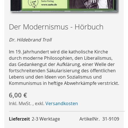
Skip
Der Modernismus - Hörbuch
to
the
Dr. Hildebrand Troll
beginning
of
Im 19. Jahrhundert wird die katholische Kirche
the
durch moderne Philosophien, den Liberalismus,
images
das Gedankengut der Aufklärung, einer Welle der
gallery
fortschreitenden Säkularisierung des öffentlichen
Lebens und den Ideen von Sozialismus und
Kommunismus in heftige Abwehrkämpfe verstrickt.
6,00 €
Inkl. MwSt.
,
exkl.
Versandkosten
Lieferzeit
2-3 Werktage
ArtikelNr.
31-9109