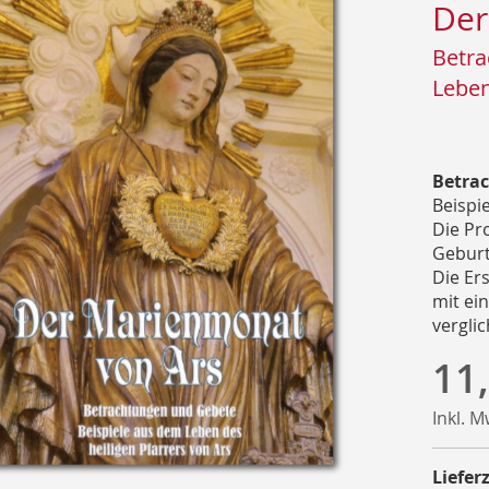
Der
Betra
Leben
Betra
Beispi
Die Pr
Geburt
Die Er
mit ei
vergli
11
Inkl. 
Lieferz