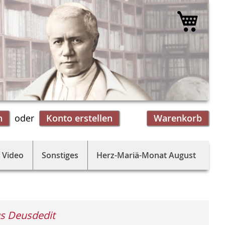
Mein 
n
Konto erstellen
Warenkorb
 Video
Sonstiges
Herz-Mariä-Monat August
s Deusdedit