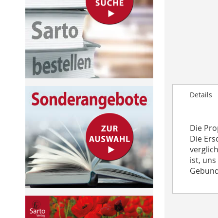
to
the
beginning
of
the
images
gallery
Details
Die Pro
Die Ers
verglic
ist, uns
Gebunde