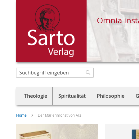
Omnia inst
Direkt
zum
Suche
Suche
Inhalt
Theologie
Spiritualität
Philosophie
G
Home
Der Marienmonat von Ars
Skip
to