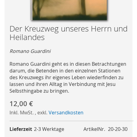
Skip
Der Kreuzweg unseres Herrn und
to
Heilandes
the
beginning
Romano Guardini
of
the
Romano Guardini geht es in diesen Betrachtungen
images
darum, die Betenden in den einzelnen Stationen
gallery
des Kreuzwegs ihr eigenes Leben wiederfinden zu
lassen und ihren Alltag in Verbindung mit Jesu
Selbsthingabe zu bringen.
12,00 €
Inkl. MwSt.
,
exkl.
Versandkosten
Lieferzeit
2-3 Werktage
ArtikelNr.
20-20-30