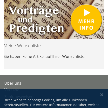
Meine Wunschliste
Sie haben keine Artikel auf Ihrer Wunschliste.
Über uns
Versand
Zahlungsweisen
Diese Website benötigt Cookies, um alle Funktionen
Buchpreisbindung
bereitzustellen. Für weitere Informationen darüber, welche