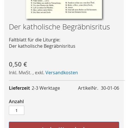
Skip
Der katholische Begräbnisritus
to
the
Faltblatt für die Liturgie:
beginning
Der katholische Begräbnisritus
of
the
images
0,50 €
gallery
Inkl. MwSt.
,
exkl.
Versandkosten
Lieferzeit
2-3 Werktage
ArtikelNr.
30-01-06
Anzahl