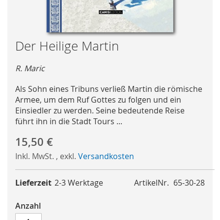
Skip
Der Heilige Martin
to
the
R. Maric
beginning
of
Als Sohn eines Tribuns verließ Martin die römische
the
Armee, um dem Ruf Gottes zu folgen und ein
images
Einsiedler zu werden. Seine bedeutende Reise
gallery
führt ihn in die Stadt Tours ...
15,50 €
Inkl. MwSt.
,
exkl.
Versandkosten
Lieferzeit
2-3 Werktage
ArtikelNr.
65-30-28
Anzahl