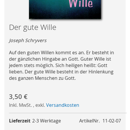
Skip
Der gute Wille
to
the
Joseph Schryvers
beginning
of
Auf den guten Willen kommt es an. Er besteht in
the
der gänzlichen Hingabe an Gott. Guter Wille ist
images
jedem stets möglich. Sich heiligen heißt: Gott
gallery
lieben. Der gute Wille besteht in der Hinlenkung
des ganzen Menschen zu Gott.
3,50 €
Inkl. MwSt.
,
exkl.
Versandkosten
Lieferzeit
2-3 Werktage
ArtikelNr.
11-02-07