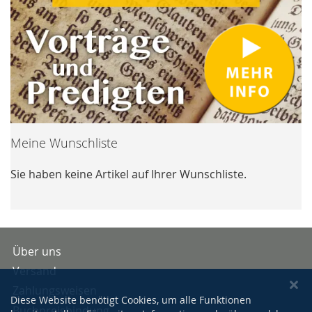
Meine Wunschliste
Sie haben keine Artikel auf Ihrer Wunschliste.
Über uns
Versand
Zahlungsweisen
Diese Website benötigt Cookies, um alle Funktionen
Buchpreisbindung