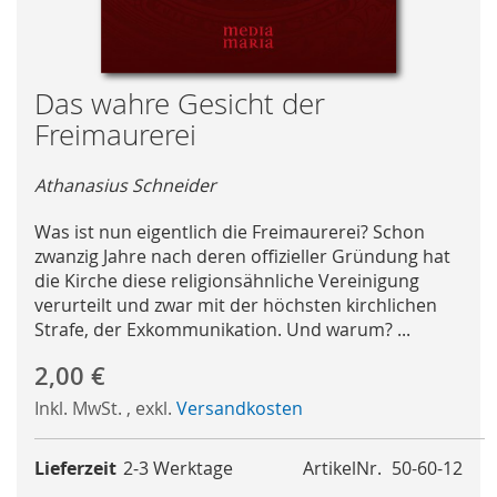
Skip
Das wahre Gesicht der
to
Freimaurerei
the
beginning
Athanasius Schneider
of
the
Was ist nun eigentlich die Freimaurerei? Schon
images
zwanzig Jahre nach deren offizieller Gründung hat
gallery
die Kirche diese religionsähnliche Vereinigung
verurteilt und zwar mit der höchsten kirchlichen
Strafe, der Exkommunikation. Und warum? ...
2,00 €
Inkl. MwSt.
,
exkl.
Versandkosten
Lieferzeit
2-3 Werktage
ArtikelNr.
50-60-12