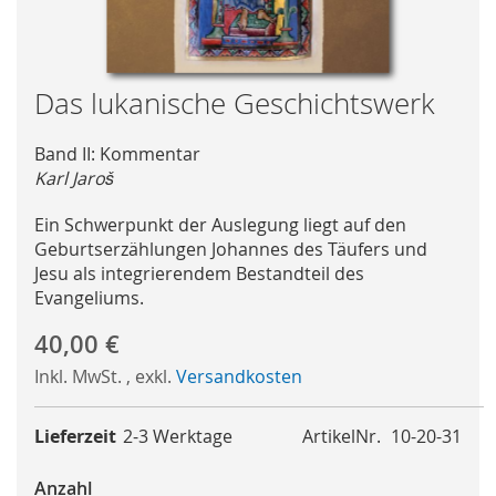
Skip
Das lukanische Geschichtswerk
to
the
Band II: Kommentar
beginning
Karl Jaroš
of
the
Ein Schwerpunkt der Auslegung liegt auf den
images
Geburtserzählungen Johannes des Täufers und
gallery
Jesu als integrierendem Bestandteil des
Evangeliums.
40,00 €
Inkl. MwSt.
,
exkl.
Versandkosten
Lieferzeit
2-3 Werktage
ArtikelNr.
10-20-31
Anzahl