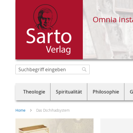
Omnia inst
Direkt
zum
Suche
Suche
Inhalt
Theologie
Spiritualität
Philosophie
G
Home
Das Dschihadsystem
Skip
to