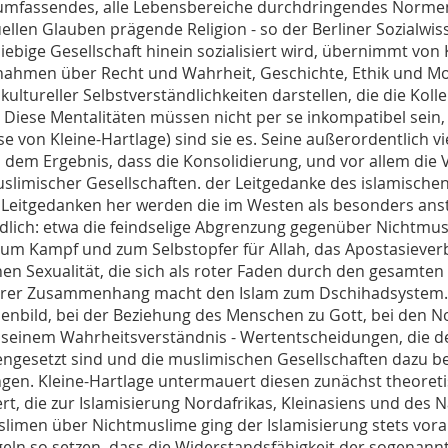
 umfassendes, alle Lebensbereiche durchdringendes Normen
uellen Glauben prägende Religion - so der Berliner Sozialwis
liebige Gesellschaft hinein sozialisiert wird, übernimmt v
ahmen über Recht und Wahrheit, Geschichte, Ethik und Moral
kultureller Selbstverständlichkeiten darstellen, die die Koll
 Diese Mentalitäten müssen nicht per se inkompatibel sein, 
se von Kleine-Hartlage) sind sie es. Seine außerordentlich v
u dem Ergebnis, dass die Konsolidierung, und vor allem die 
slimischer Gesellschaften. der Leitgedanke des islamische
Leitgedanken her werden die im Westen als besonders an
dlich: etwa die feindselige Abgrenzung gegenüber Nichtmus
zum Kampf und zum Selbstopfer für Allah, das Apostasieverb
hen Sexualität, die sich als roter Faden durch den gesamten
erer Zusammenhang macht den Islam zum Dschihadsystem. Der
nbild, bei der Beziehung des Menschen zu Gott, bei den No
 seinem Wahrheitsverständnis - Wertentscheidungen, die d
ngesetzt sind und die muslimischen Gesellschaften dazu be
gen. Kleine-Hartlage untermauert diesen zunächst theore
ert, die zur Islamisierung Nordafrikas, Kleinasiens und des 
limen über Nichtmuslime ging der Islamisierung stets vora
geln so setzen, dass die Widerstandsfähigkeit der sogenan