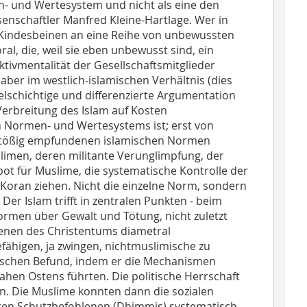
- und Wertesystem und nicht als eine den
senschaftler Manfred Kleine-Hartlage. Wer in
on Kindesbeinen an eine Reihe von unbewussten
, die, weil sie eben unbewusst sind, ein
ektivmentalität der Gesellschaftsmitglieder
aber im westlich-islamischen Verhältnis (dies
ielschichtige und differenzierte Argumentation
Verbreitung des Islam auf Kosten
n Normen- und Wertesystems ist; erst von
stößig empfundenen islamischen Normen
limen, deren militante Verunglimpfung, der
ot für Muslime, die systematische Kontrolle der
 Koran ziehen. Nicht die einzelne Norm, sondern
 Islam trifft in zentralen Punkten - beim
rmen über Gewalt und Tötung, nicht zuletzt
enen des Christentums diametral
fähigen, ja zwingen, nichtmuslimische zu
tischen Befund, indem er die Mechanismen
Nahen Ostens führten. Die politische Herrschaft
n. Die Muslime konnten dann die sozialen
nten Schutzbefohlenen (Dhimmis) systematisch