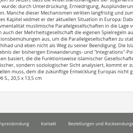
t wurde: durch Unterdrückung, Erniedrigung, Ausplünderu
ten. Manche dieser Mechanismen wirkten langfristig und zum T
ges Kapitel widmet er der aktuellen Situation in Europa: Dab
vmentalität muslimische Parallelgesellschaften in die Lage ve
 auch der Mehrheitsgesellschaft die eigenen Spielregeln au
tionsbemühungen aus, um die Parallelgesellschaften zu stabil
hihad und eben nicht als Weg zu seiner Beendigung. Die Is
ebnis der bisherigen Einwanderungs- und "Integrations"-Politi
en basiert, die die Funktionsweise islamischer Gesellschaft
ischer, sondern soziologischer Sicht analysiert, kommt er 
tellen muss, dem die zukünftige Entwicklung Europas nicht gle
96 S., 20,5 x 13,5 cm
hpreisbindung
Kontakt
Bestellungen und Rücksendung