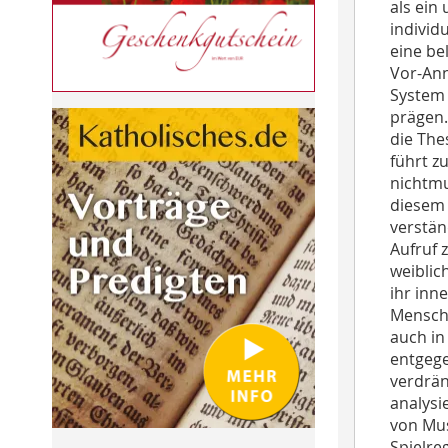
als ein
individ
eine be
Vor-Ann
System 
prägen.
die The
führt z
nichtmu
diesem 
verstän
Aufruf 
weiblic
ihr inn
Mensche
auch in
entgege
verdrän
analysi
von Mus
Spielre