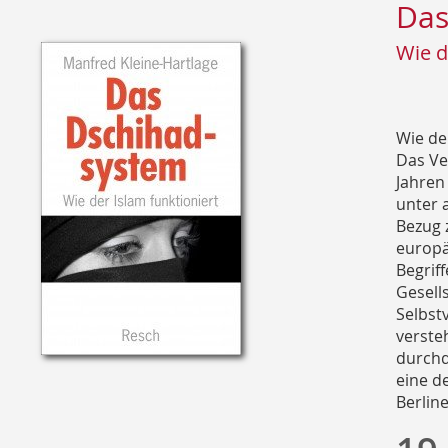
Das
Wie d
Wie der
Das Ver
Jahren
unter 
Bezug 
europä
Begrif
Gesell
Selbst
verste
durchd
eine d
Berlin