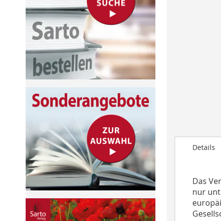
to
the
beginning
of
the
images
gallery
Details
Das Ver
nur unt
europäi
Gesells