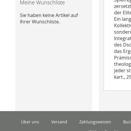
Meine Wunschliste
zersetz
der Eli
Sie haben keine Artikel auf
Ein lan
Ihrer Wunschliste.
Kollekti
sondern
Integra
des Dsc
das Erg
Prämiss
theolog
jeder s
kart., 2
Über uns
Versand
Zahlungsweisen
Buc