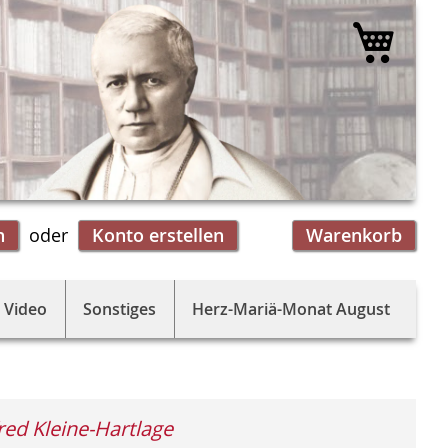
Mein 
n
Konto erstellen
Warenkorb
 Video
Sonstiges
Herz-Mariä-Monat August
ed Kleine-Hartlage