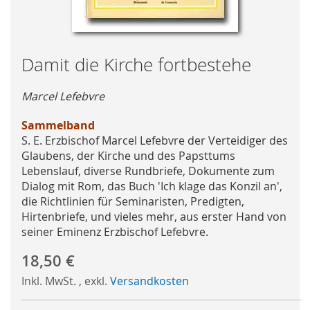
Skip
Damit die Kirche fortbestehe
to
the
Marcel Lefebvre
beginning
of
Sammelband
the
S. E. Erzbischof Marcel Lefebvre der Verteidiger des
images
Glaubens, der Kirche und des Papsttums
gallery
Lebenslauf, diverse Rundbriefe, Dokumente zum
Dialog mit Rom, das Buch 'Ich klage das Konzil an',
die Richtlinien für Seminaristen, Predigten,
Hirtenbriefe, und vieles mehr, aus erster Hand von
seiner Eminenz Erzbischof Lefebvre.
18,50 €
Inkl. MwSt.
,
exkl.
Versandkosten