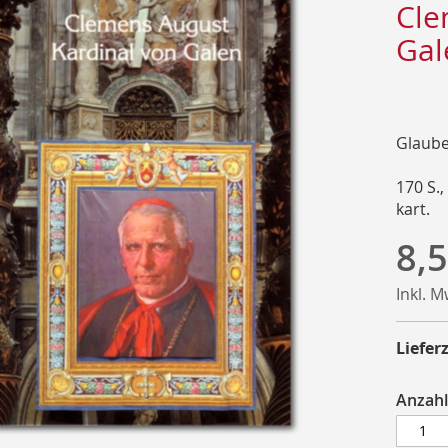
Cle
Gal
Glaube
170 S.,
kart.
8,5
Inkl. 
Lieferz
Anzahl