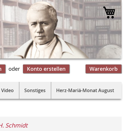
Mein 
n
Konto erstellen
Warenkorb
 Video
Sonstiges
Herz-Mariä-Monat August
H. Schmidt