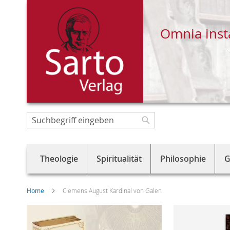
Omnia inst
Direkt
zum
Suche
Suche
Inhalt
Theologie
Spiritualität
Philosophie
G
Home
Clemens August Kardinal von Galen
Skip
to