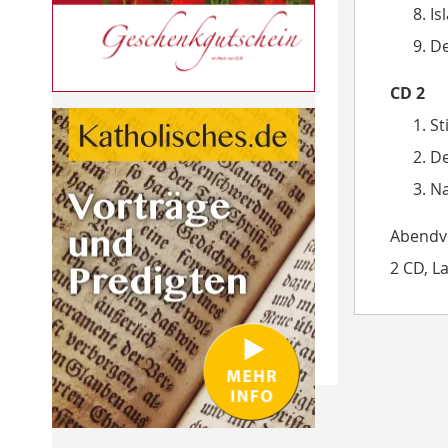
Is
De
CD 2
St
De
Na
Abendvo
2 CD, La