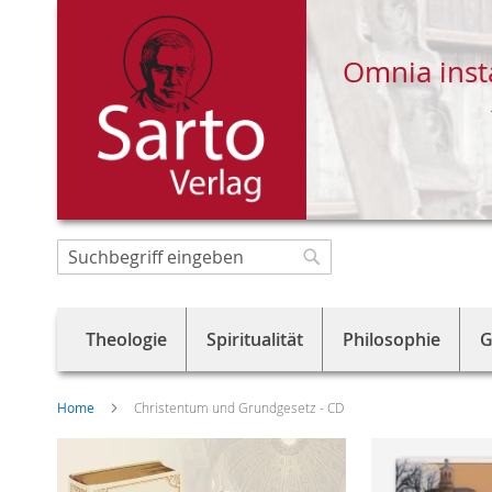
Omnia inst
Direkt
zum
Suche
Suche
Inhalt
Theologie
Spiritualität
Philosophie
G
Home
Christentum und Grundgesetz - CD
Skip
to