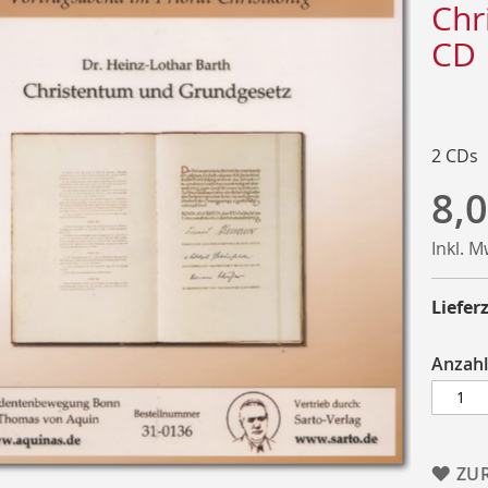
Chr
CD
2 CDs
8,0
Inkl. 
Lieferz
Anzahl
ZU