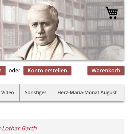
Mein 
n
Konto erstellen
Warenkorb
 Video
Sonstiges
Herz-Mariä-Monat August
-Lothar Barth