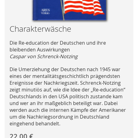
Skip
Charakterwäsche
to
the
Die Re-education der Deutschen und ihre
beginning
bleibenden Auswirkungen
of
Caspar von Schrenck-Notzing
the
images
Die Umerziehung der Deutschen nach 1945 war
gallery
eines der mentalitätsgeschichtlich prägendsten
Ereignisse der Nachkriegszeit. Schrenck-Notzing
zeigt minutiös auf, wie die Idee der „Re-education“
Deutschlands in den USA politisch zustande kam
und wer an ihr maßgeblich beteiligt war. Dabei
werden auch die internen Kämpfe der Amerikaner
um die Nachkriegsordnung in Deutschland
eingehend behandelt.
22,00 €