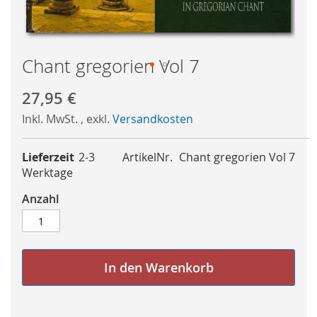
Chant gregorien Vol 7
Skip
27,95 €
to
the
Inkl. MwSt.
,
exkl.
Versandkosten
beginning
of
Lieferzeit
2-3
ArtikelNr.
Chant gregorien Vol 7
the
Werktage
images
gallery
Anzahl
In den Warenkorb