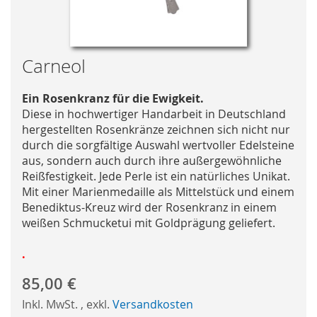
Skip
Carneol
to
the
Ein Rosenkranz für die Ewigkeit.
beginning
Diese in hochwertiger Handarbeit in Deutschland
of
hergestellten Rosenkränze zeichnen sich nicht nur
the
durch die sorgfältige Auswahl wertvoller Edelsteine
images
aus, sondern auch durch ihre außergewöhnliche
gallery
Reißfestigkeit. Jede Perle ist ein natürliches Unikat.
Mit einer Marienmedaille als Mittelstück und einem
Benediktus-Kreuz wird der Rosenkranz in einem
weißen Schmucketui mit Goldprägung geliefert.
.
85,00 €
Inkl. MwSt.
,
exkl.
Versandkosten