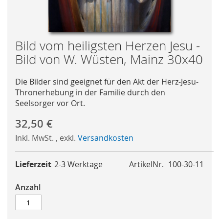
Skip
Bild vom heiligsten Herzen Jesu -
to
Bild von W. Wüsten, Mainz 30x40
the
beginning
Die Bilder sind geeignet für den Akt der Herz-Jesu-
of
Thronerhebung in der Familie durch den
the
Seelsorger vor Ort.
images
gallery
32,50 €
Inkl. MwSt.
,
exkl.
Versandkosten
Lieferzeit
2-3 Werktage
ArtikelNr.
100-30-11
Anzahl