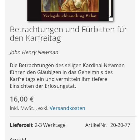
Skip
Betrachtungen und Fürbitten für
to
den Karfreitag
the
beginning
John Henry Newman
of
the
Die Betrachtungen des seligen Kardinal Newman
images
führen den Gläubigen in das Geheimnis des
gallery
Karfreitags ein und vermitteln ihm tiefere
Einsichten der Erlösungstat.
16,00 €
Inkl. MwSt.
,
exkl.
Versandkosten
Lieferzeit
2-3 Werktage
ArtikelNr.
20-20-77
Anzahl