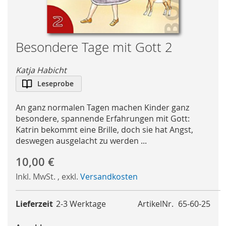
Skip
Besondere Tage mit Gott 2
to
the
Katja Habicht
beginning
Leseprobe
of
the
An ganz normalen Tagen machen Kinder ganz
images
besondere, spannende Erfahrungen mit Gott:
gallery
Katrin bekommt eine Brille, doch sie hat Angst,
deswegen ausgelacht zu werden ...
10,00 €
Inkl. MwSt.
,
exkl.
Versandkosten
Lieferzeit
2-3 Werktage
ArtikelNr.
65-60-25