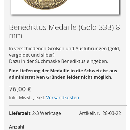
Skip
Benediktus Medaille (Gold 333) 8
to
mm
the
beginning
In verschiedenen Größen und Ausführungen (gold,
of
vergoldet und silber)
the
Dazu in der Suchmaske Benediktus eingeben.
images
gallery
Eine Lieferung der Medaille in die Schweiz ist aus
administrativen Gründen leider nicht möglich.
76,00 €
Inkl. MwSt.
,
exkl.
Versandkosten
Lieferzeit
2-3 Werktage
ArtikelNr.
28-03-22
Anzahl