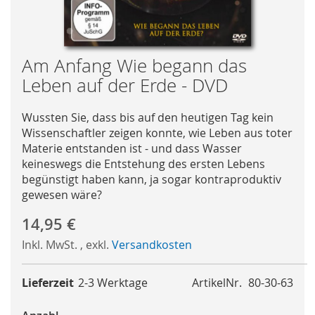
Skip
Am Anfang Wie begann das
to
Leben auf der Erde - DVD
the
beginning
Wussten Sie, dass bis auf den heutigen Tag kein
of
Wissenschaftler zeigen konnte, wie Leben aus toter
the
Materie entstanden ist - und dass Wasser
images
keineswegs die Entstehung des ersten Lebens
gallery
begünstigt haben kann, ja sogar kontraproduktiv
gewesen wäre?
14,95 €
Inkl. MwSt.
,
exkl.
Versandkosten
Lieferzeit
2-3 Werktage
ArtikelNr.
80-30-63