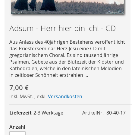
Skip
Adsum - Herr hier bin ich! - CD
to
the
Aus Anlass des 40jährigen Bestehens veröffentlicht
beginning
das Priesterseminar Herz-Jesu eine CD mit
of
gregorianischem Choral. Es sind tausendjährige
the
Psalmen, Gebete aus der Blütezeit der Klöster und
images
Kathedralen, welche in den lateinischen Melodien
gallery
in zeitloser Schönheit erstrahlen ...
7,00 €
Inkl. MwSt.
,
exkl.
Versandkosten
Lieferzeit
2-3 Werktage
ArtikelNr.
80-40-17
Anzahl