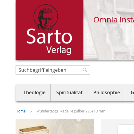
Omnia inst
Direkt
zum
Suche
Suche
Inhalt
Theologie
Spiritualität
Philosophie
G
Home
Wundertätige Medaille (Silber 925) 10 mm
Skip
to