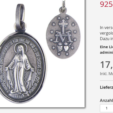
925
In ver
vergold
Dazu i
Eine Li
admini
17
Inkl. 
Lieferz
Anzahl