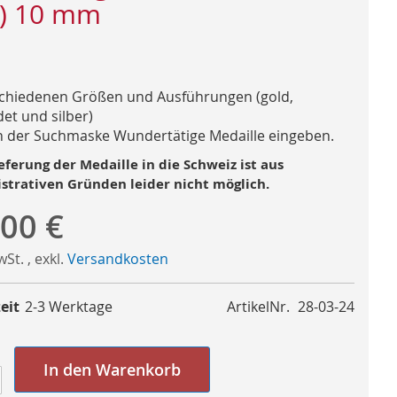
) 10 mm
schiedenen Größen und Ausführungen (gold,
et und silber)
n der Suchmaske Wundertätige Medaille eingeben.
eferung der Medaille in die Schweiz ist aus
strativen Gründen leider nicht möglich.
,00 €
MwSt.
,
exkl.
Versandkosten
eit
2-3 Werktage
ArtikelNr.
28-03-24
In den Warenkorb