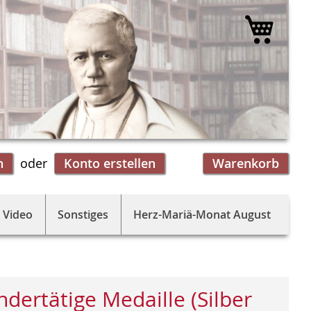
Mein 
n
Konto erstellen
Warenkorb
 Video
Sonstiges
Herz-Mariä-Monat August
dertätige Medaille (Silber