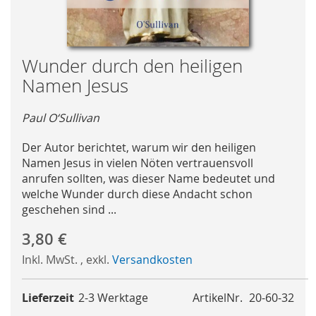
Skip
Wunder durch den heiligen
to
Namen Jesus
the
beginning
Paul O‘Sullivan
of
the
Der Autor berichtet, warum wir den heiligen
images
Namen Jesus in vielen Nöten vertrauensvoll
gallery
anrufen sollten, was dieser Name bedeutet und
welche Wunder durch diese Andacht schon
geschehen sind ...
3,80 €
Inkl. MwSt.
,
exkl.
Versandkosten
Lieferzeit
2-3 Werktage
ArtikelNr.
20-60-32