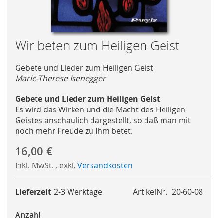
Skip
Wir beten zum Heiligen Geist
to
the
Gebete und Lieder zum Heiligen Geist
beginning
Marie-Therese Isenegger
of
the
Gebete und Lieder zum Heiligen Geist
images
Es wird das Wirken und die Macht des Heiligen
gallery
Geistes anschaulich dargestellt, so daß man mit
noch mehr Freude zu Ihm betet.
16,00 €
Inkl. MwSt.
,
exkl.
Versandkosten
Lieferzeit
2-3 Werktage
ArtikelNr.
20-60-08
Anzahl