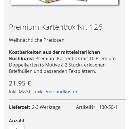
Premium Kartenbox Nr. 126
Skip
to
Weihnachtliche Pretiosen
the
Kostbarkeiten aus der mittelalterlichen
beginning
Buchkunst
Premium-Kartenbox mit 10 Premium -
of
Doppelkarten (5 Motive à 2 Stück), erlesenen
the
Briefhüllen und passenden Textblättern.
images
gallery
21,95 €
Inkl. MwSt.
,
exkl.
Versandkosten
Lieferzeit
2-3 Werktage
ArtikelNr.
130-50-11
Anzahl