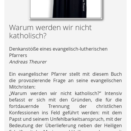
Skip
Warum werden wir nicht
to
katholisch?
the
beginning
Denkanstöße eines evangelisch-lutherischen
of
Pfarrers
the
Andreas Theurer
images
gallery
Ein evangelischer Pfarrer stellt mit diesem Buch
die provozierende Frage an seine evangelischen
Mitchristen:
„Warum werden wir nicht katholisch?“ Intensiv
befasst er sich mit den Gründen, die für die
fortdauernde Trennung der christlichen
Konfessionen ins Feld geführt werden: mit dem
Papst und seinem Unfehlbarkeitsanspruch, mit der
Bedeutung der Überlieferung neben der Heiligen