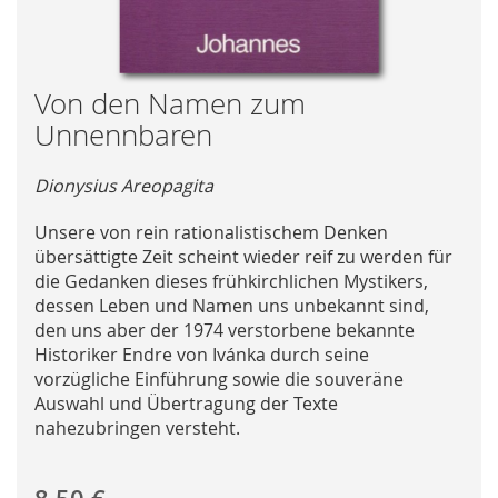
Skip
Von den Namen zum
to
Unnennbaren
the
beginning
Dionysius Areopagita
of
the
Unsere von rein rationalistischem Denken
images
übersättigte Zeit scheint wieder reif zu werden für
gallery
die Gedanken dieses frühkirchlichen Mystikers,
dessen Leben und Namen uns unbekannt sind,
den uns aber der 1974 verstorbene bekannte
Historiker Endre von Ivánka durch seine
vorzügliche Einführung sowie die souveräne
Auswahl und Übertragung der Texte
nahezubringen versteht.