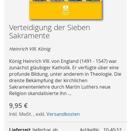
Skip
Verteidigung der Sieben
to
Sakramente
the
beginning
Heinrich VIII. König
of
the
König Heinrich VIII. von England (1491 - 1547) war
images
zunächst gläubiger Katholik. Er verfügte über eine
gallery
profunde Bildung, unter anderem in Theologie. Die
dreiste Bekämpfung der kirchlichen
Sakramentenlehre durch Martin Luthers neue
Religion skandalisierte ihn ...
9,95 €
Inkl. MwSt.
,
exkl.
Versandkosten
Lieferzeit
lieferbar ab
ArtikelNr.
10-40-51