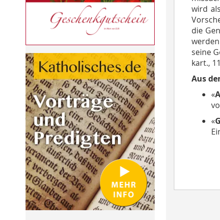
wird al
Vorsche
die Gen
werden 
seine G
kart., 1
Aus de
«
A
vo
«
G
Ei