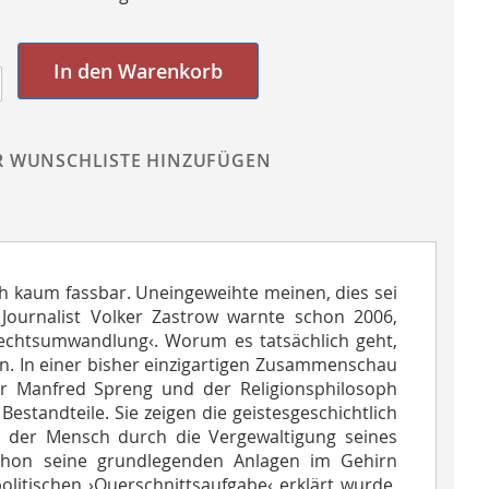
In den Warenkorb
R WUNSCHLISTE HINZUFÜGEN
h kaum fassbar. Uneingeweihte meinen, dies sei
Journalist Volker Zastrow warnte schon 2006,
hlechtsumwandlung‹. Worum es tatsächlich geht,
n. In einer bisher einzigartigen Zusammenschau
er Manfred Spreng und der Religionsphilosoph
standteile. Sie zeigen die geistesgeschichtlich
n der Mensch durch die Vergewaltigung seines
 schon seine grundlegenden Anlagen im Gehirn
litischen ›Querschnittsaufgabe‹ erklärt wurde,