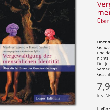
Ver
men
Über 
Über d
Gender
und do
nichts
Der Jo
verberg
Geschl
7,9
Inkl. 
Lieferz