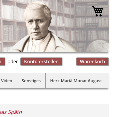
Mein 
n
Konto erstellen
Warenkorb
 Video
Sonstiges
Herz-Mariä-Monat August
as Späth