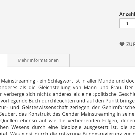
Anzahl
ZU
Mehr Informationen
Mainstreaming - ein Schlagwort ist in aller Munde und doc
anderes als die Gleichstellung von Mann und Frau. Der 
r verberge sich nichts anderes als eine ›politische Gesc
s vorliegende Buch durchleuchten und auf den Punkt bringe
tur- und Geisteswissenschaft zerlegen der Gehirnforsch
Seubert das Konstrukt des Gender Mainstreaming in seine Be
 Quellen ebenso auf wie die verheerenden Folgen, dene
ichen Wesens durch eine Ideologie ausgesetzt ist, die
tet. Was einst durch die rot-grüne Bundesregierung zur po