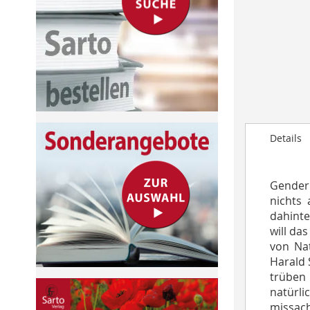
to
the
beginning
of
the
images
gallery
Details
Gender 
nichts 
dahinte
will da
von Na
Harald 
trüben
natürl
missach