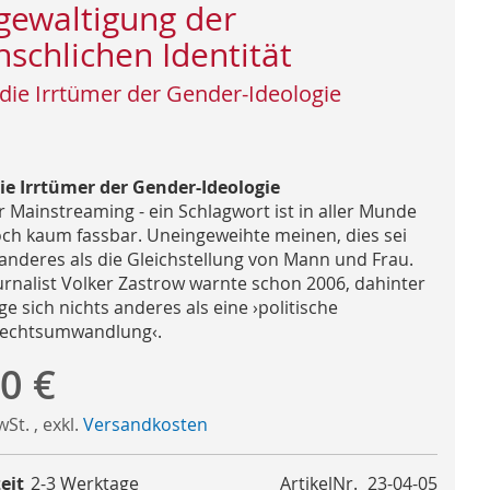
gewaltigung der
schlichen Identität
die Irrtümer der Gender-Ideologie
ie Irrtümer der Gender-Ideologie
 Mainstreaming - ein Schlagwort ist in aller Munde
ch kaum fassbar. Uneingeweihte meinen, dies sei
 anderes als die Gleichstellung von Mann und Frau.
urnalist Volker Zastrow warnte schon 2006, dahinter
e sich nichts anderes als eine ›politische
echtsumwandlung‹.
0 €
MwSt.
,
exkl.
Versandkosten
eit
2-3 Werktage
ArtikelNr.
23-04-05