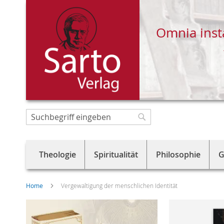
Omnia inst
Direkt
zum
Suche
Suche
Inhalt
Theologie
Spiritualität
Philosophie
G
Home
Vergewaltigung der menschlichen Identität
Skip
to