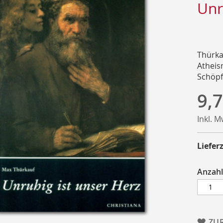
Unr
Thürka
Atheis
Schöpf
9,7
Inkl. 
Lieferz
Anzahl
ZU