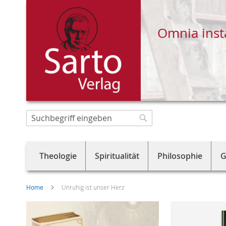
Omnia inst
Direkt
zum
Suche
Suche
Inhalt
Theologie
Spiritualität
Philosophie
G
Home
Unruhig ist unser Herz
Skip
to