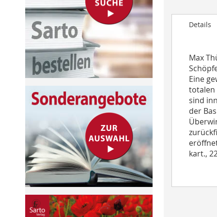
to
the
Details
beginning
of
the
Max Thü
images
Schöpfe
gallery
Eine ge
totalen
sind in
der Bas
Überwin
zurückf
eröffnet
kart., 2