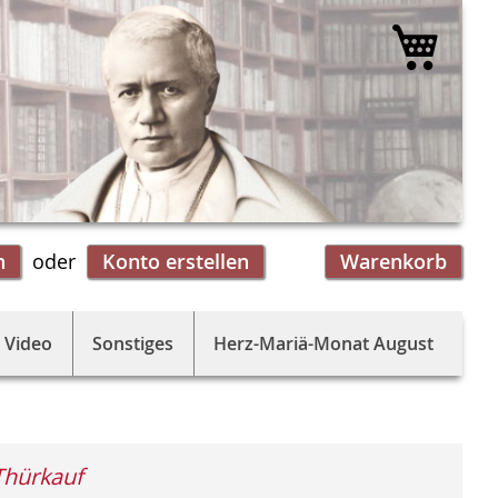
Mein 
n
Konto erstellen
Warenkorb
 Video
Sonstiges
Herz-Mariä-Monat August
Thürkauf