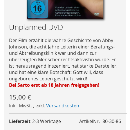
Skip
Unplanned DVD
to
the
Der Film erzählt die wahre Geschichte von Abby
beginning
Johnson, die acht Jahre Leiterin einer Beratungs-
of
und Abtreibungsklinik war und dann zur
the
überzeugten Menschenrechtsaktivistin wurde. Er
images
ist herausragend inszeniert, hat starke Darsteller,
gallery
und hat eine klare Botschaft: Gott will, dass
ungeborenes Leben geschützt wird!
Bei Sarto erst ab 18 Jahren freigegeben!
15,00 €
Inkl. MwSt.
,
exkl.
Versandkosten
Lieferzeit
2-3 Werktage
ArtikelNr.
80-30-86