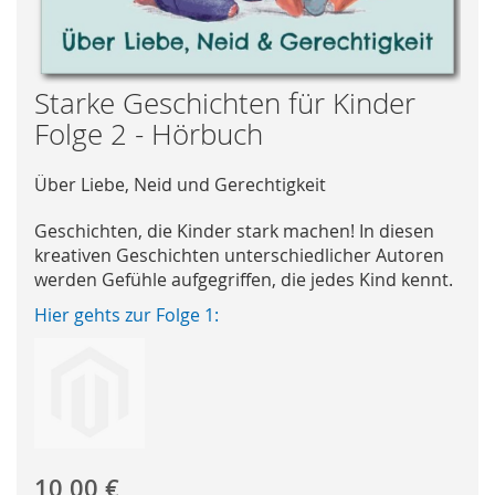
Skip
Starke Geschichten für Kinder
to
Folge 2 - Hörbuch
the
beginning
Über Liebe, Neid und Gerechtigkeit
of
the
Geschichten, die Kinder stark machen! In diesen
images
kreativen Geschichten unterschiedlicher Autoren
gallery
werden Gefühle aufgegriffen, die jedes Kind kennt.
Hier gehts zur Folge 1:
10,00 €