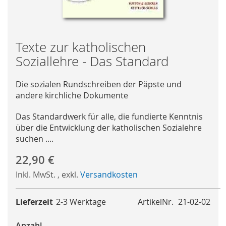
Skip
Texte zur katholischen
to
Soziallehre - Das Standard
the
beginning
Die sozialen Rundschreiben der Päpste und
of
andere kirchliche Dokumente
the
images
Das Standardwerk für alle, die fundierte Kenntnis
gallery
über die Entwicklung der katholischen Sozialehre
suchen ....
22,90 €
Inkl. MwSt.
,
exkl.
Versandkosten
Lieferzeit
2-3 Werktage
ArtikelNr.
21-02-02
Anzahl