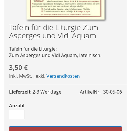
Skip
Tafeln für die Liturgie Zum
to
Asperges und Vidi Aquam
the
beginning
Tafeln für die Liturgie:
of
Zum Asperges und Vidi Aquam, lateinisch.
the
images
3,50 €
gallery
Inkl. MwSt.
,
exkl.
Versandkosten
Lieferzeit
2-3 Werktage
ArtikelNr.
30-05-06
Anzahl