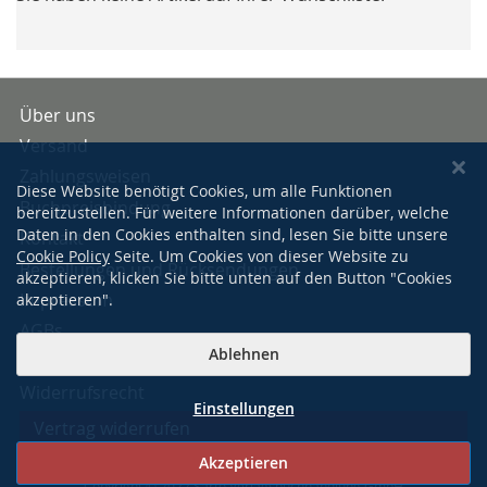
Über uns
Versand
Zahlungsweisen
Diese Website benötigt Cookies, um alle Funktionen
Buchpreisbindung
bereitzustellen. Für weitere Informationen darüber, welche
Daten in den Cookies enthalten sind, lesen Sie bitte unsere
Kontakt
Cookie Policy
Seite. Um Cookies von dieser Website zu
Bestellungen und Rücksendungen
akzeptieren, klicken Sie bitte unten auf den Button "Cookies
Impressum
akzeptieren".
AGBs
Ablehnen
Datenschutzerklärung
Widerrufsrecht
Einstellungen
Vertrag widerrufen
Akzeptieren
Copyright © 2022 Sarto Verlagsbuchhandlung GmbH