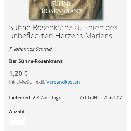
Skip
Sühne-Rosenkranz zu Ehren des
to
unbefleckten Herzens Mariens
the
beginning
P. Johannes Schmid
of
the
Der Sühne-Rosenkranz
images
gallery
1,20 €
Inkl. MwSt.
,
exkl.
Versandkosten
Lieferzeit
2-3 Werktage
ArtikelNr.
20-60-07
Anzahl