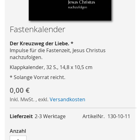
Skip
Fastenkalender
to
the
Der Kreuzweg der Liebe. *
beginning
Impulse für die Fastenzeit, Jesus Christus
of
nachzufolgen.
the
Klappkalender, 32 S., 14,8 x 10,5 cm
images
gallery
* Solange Vorrat reicht.
0,00 €
Inkl. MwSt.
,
exkl.
Versandkosten
Lieferzeit
2-3 Werktage
ArtikelNr.
130-10-11
Anzahl