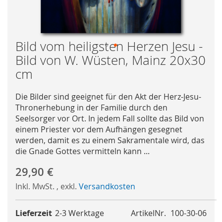
Bild vom heiligsten Herzen Jesu -
Bild von W. Wüsten, Mainz 20x30
Skip
to
cm
the
beginning
Die Bilder sind geeignet für den Akt der Herz-Jesu-
of
Thronerhebung in der Familie durch den
the
Seelsorger vor Ort. In jedem Fall sollte das Bild von
images
einem Priester vor dem Aufhängen gesegnet
gallery
werden, damit es zu einem Sakramentale wird, das
die Gnade Gottes vermitteln kann ...
29,90 €
Inkl. MwSt.
,
exkl.
Versandkosten
Lieferzeit
2-3 Werktage
ArtikelNr.
100-30-06