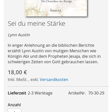
Skip
Sei du meine Stärke
to
the
Lynn Austin
beginning
of
In enger Anlehnung an die biblischen Berichte
the
erzählt Lynn Austin von mutigen Menschen wie
images
Königin Abi und dem Propheten Jesaja, die sich in
gallery
schwierigen Zeiten von Gott gebrauchen lassen.
18,00 €
Inkl. MwSt.
,
exkl.
Versandkosten
Lieferzeit
2-3 Werktage
ArtikelNr.
70-30-29
Anzahl