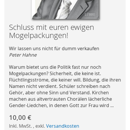
Skip
Schluss mit euren ewigen
to
Mogelpackungen!
the
beginning
Wir lassen uns nicht für dumm verkaufen
of
Peter Hahne
the
images
Warum bietet uns die Politik fast nur noch
gallery
Mogelpackungen? Sicherheit, die keine ist.
Flüchtlingsströme, die keiner will. Bildung, die ihren
Namen nicht verdient. Schüler schreiben nach
Gehör, aber ohne Sinn und Verstand. Kirchen
machen aus altvertrauten Chorälen lächerliche
Gender-Liedchen, in denen Gott zur Frau wird ...
10,00 €
Inkl. MwSt.
,
exkl.
Versandkosten