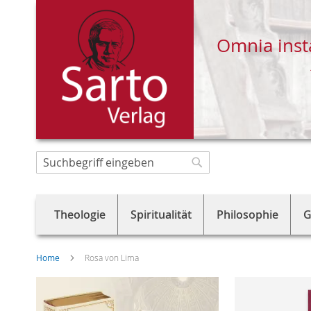
Omnia inst
Direkt
zum
Suche
Suche
Inhalt
Theologie
Spiritualität
Philosophie
G
Home
Rosa von Lima
Skip
to