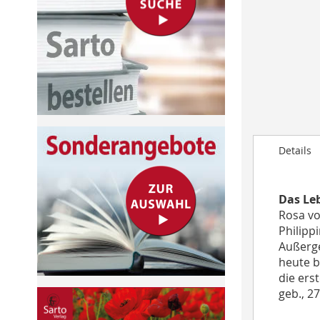
to
the
beginning
of
the
images
gallery
Details
Das Leb
Rosa vo
Philipp
Außerge
heute b
die ers
geb., 27