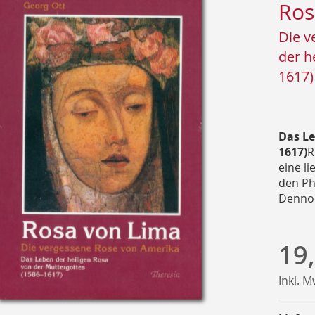
Ros
Die v
der h
1617)
Das Le
1617)
R
eine li
den Ph
Dennoc
19
Inkl. 