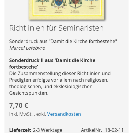
Skip
Richtlinien für Seminaristen
to
the
Sonderdruck aus "Damit die Kirche fortbestehe"
beginning
Marcel Lefebvre
of
the
Sonderdruck II aus 'Damit die Kirche
images
fortbestehe'
gallery
Die Zusammenstellung dieser Richtlinien und
Predigten erfolgte vor allem nach religiösen,
theologischen, und ekklesiologischen
Gesichtspunkten.
7,70 €
Inkl. MwSt.
,
exkl.
Versandkosten
Lieferzeit
2-3 Werktage
ArtikelNr.
18-02-11