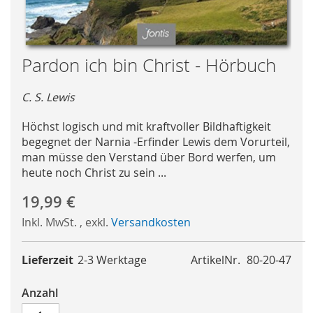
Skip
Pardon ich bin Christ - Hörbuch
to
the
C. S. Lewis
beginning
of
Höchst logisch und mit kraftvoller Bildhaftigkeit
the
begegnet der Narnia -Erfinder Lewis dem Vorurteil,
images
man müsse den Verstand über Bord werfen, um
gallery
heute noch Christ zu sein ...
19,99 €
Inkl. MwSt.
,
exkl.
Versandkosten
Lieferzeit
2-3 Werktage
ArtikelNr.
80-20-47
Anzahl